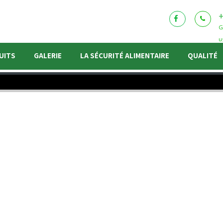


G
u
UITS
GALERIE
LA SÉCURITÉ ALIMENTAIRE
QUALITÉ