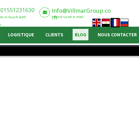
+01551231630
Info@VillmarGroup.co

m
Send us an e-mail
et in touch with
s
LOGISTIQUE
CLIENTS
BLOG
NOUS CONTACTER