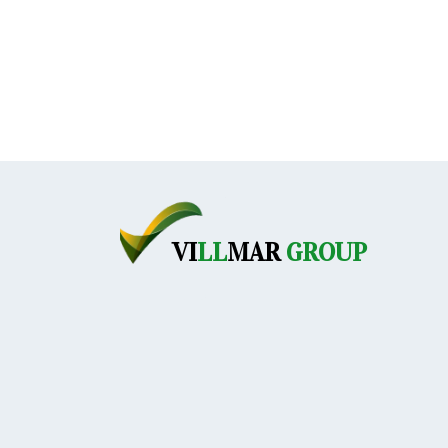
V
I
LL
MAR
GROUP