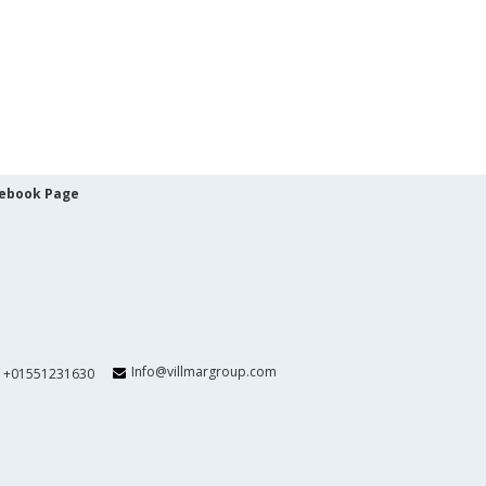
ebook Page
Info@villmargroup.com
+01551231630
